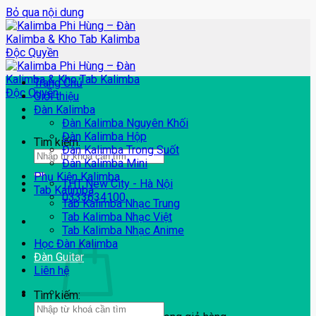
Bỏ qua nội dung
Trang Chủ
Giới thiệu
Đàn Kalimba
Đàn Kalimba Nguyên Khối
Đàn Kalimba Hộp
Tìm kiếm:
Đàn Kalimba Trong Suốt
Đàn Kalimba Mini
Phụ Kiện Kalimba
THT New City - Hà Nội
Tab Kalimba
0333634100
Tab Kalimba Nhạc Trung
Tab Kalimba Nhạc Việt
Tab Kalimba Nhạc Anime
Học Đàn Kalimba
Đàn Guitar
Liên hệ
Tìm kiếm: