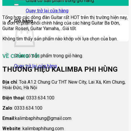
Chưa có sản phẩm trong giỏ hàng.
Quay trở lại cửa hàng
Tổng hợp các dòng đàn Guitar rất HOT trên thị trường hiện nay,
Giỏ hàng
là đơn vị phân phối chính hãng của các hàng Guitar Ba Đờn,
Guitar Rosen, Guitar Yamaha,…Giá tốt.
Không tìm thấy sản phẩm nào khớp với lựa chọn của bạn.
VỀ CHÚNG TÔI
Chưa có sản phẩm trong giỏ hàng.
Quay trở lại cửa hàng
THƯƠNG HIỆU KALIMBA PHI HÙNG
Địa chỉ
: Toà A1.2 Chung Cư THT New City, Lai Xá, Kim Chung,
Hoài Đức, Hà Nội
Điện thoại
: 0333.634.100
Zalo
: 0333.634.100
Email
:kalimbaphihung@gmail.com
Website
: kalimbaphihung.com