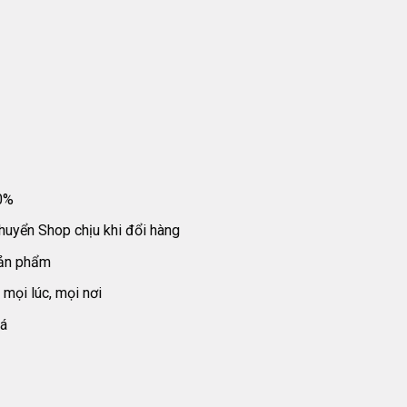
0%
huyển Shop chịu khi đổi hàng
sản phẩm
mọi lúc, mọi nơi
iá