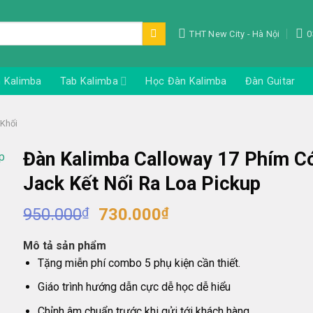
THT New City - Hà Nội
0
Tab Kalimba
n Kalimba
Học Đàn Kalimba
Đàn Guitar
Khối
Đàn Kalimba Calloway 17 Phím C
Jack Kết Nối Ra Loa Pickup
Giá
Giá
950.000
₫
730.000
₫
gốc
hiện
là:
tại
Mô tả sản phẩm
950.000₫.
là:
Tặng miễn phí combo 5 phụ kiện cần thiết.
730.000₫.
Giáo trình hướng dẫn cực dễ học dễ hiểu
Chỉnh âm chuẩn trước khi gửi tới khách hàng.