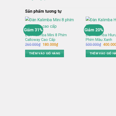
Sản phẩm tương tự
Giảm 31%
Giảm 20%
Đàn Kalimba Mini 8 Phím
Đàn Kalimba Hlur
Calloway Cao Cấp
Phím Màu Xanh
Giá
Giá
Giá
260.000
₫
180.000
₫
500.000
₫
400.00
gốc
hiện
gốc
là:
tại
là:
THÊM VÀO GIỎ HÀNG
THÊM VÀO GIỎ H
260.000₫.
là:
500.000
180.000₫.