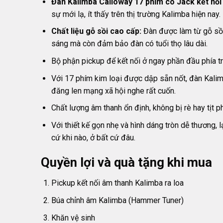
Đàn Kalimba Calloway 17 phím có Jack kết nối 
sự mới lạ, ít thấy trên thị trường Kalimba hiện nay.
Chất liệu gỗ sồi cao cấp:
Đàn được làm từ gỗ sồi 
sáng mà còn đảm bảo đàn có tuổi thọ lâu dài.
Bộ phận pickup để kết nối ở ngay phần đầu phía t
Với 17 phím kim loại được dập sẵn nốt, đàn Kalim
đăng len mạng xã hội nghe rất cuốn.
Chất lượng âm thanh ổn định, không bị rè hay tịt p
Với thiết kế gọn nhẹ và hình dáng tròn dễ thương
cứ khi nào, ở bất cứ đâu.
Quyền lợi và quà tặng khi mua
Pickup kết nối âm thanh Kalimba ra loa
Búa chỉnh âm Kalimba (Hammer Tuner)
Khăn vệ sinh