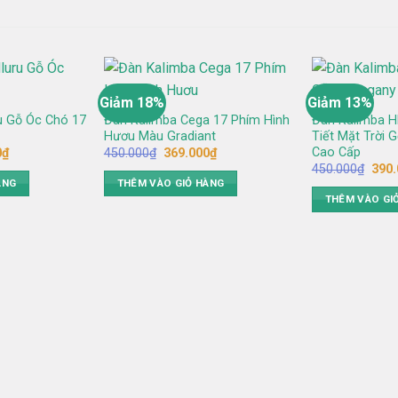
Giảm 18%
Giảm 13%
u Gỗ Óc Chó 17
Đàn Kalimba Cega 17 Phím Hình
Đàn Kalimba H
Hươu Màu Gradiant
Tiết Mặt Trời 
Cao Cấp
Giá
Giá
Giá
0
₫
450.000
₫
369.000
₫
hiện
gốc
hiện
Giá
450.000
₫
390.
tại
là:
tại
gốc
ÀNG
THÊM VÀO GIỎ HÀNG
₫.
là:
450.000₫.
là:
là:
THÊM VÀO GI
400.000₫.
369.000₫.
450.