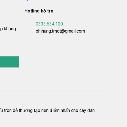
Hotline hỗ trợ
0333.634.100
ập khủng.
phihung.tmdt@gmail.com
p số lượng
gấu tròn dễ thương tạo nên điểm nhấn cho cây đàn.