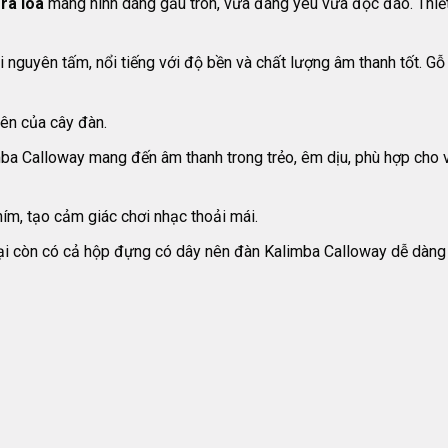
ra loa
mang hình dáng gấu tròn, vừa đáng yêu vừa độc đáo. Thiết
nguyên tấm, nổi tiếng với độ bền và chất lượng âm thanh tốt. Gỗ 
rên của cây đàn.
ba Calloway mang đến âm thanh trong trẻo, êm dịu, phù hợp cho 
hím, tạo cảm giác chơi nhạc thoải mái.
, lại còn có cả hộp đựng có dây nên đàn Kalimba Calloway dễ dàng