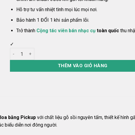
Hỗ trợ tư vấn nhiệt tình mọi lúc mọi nơi.
Bảo hành 1 ĐỔI 1 khi sản phẩm lỗi.
Trở thành
Cộng tác viên bán nhạc cụ
toàn quốc
thu nh
✓
Đàn Kalimba Calloway 17 Phím Có Jack Kết Nối Ra Loa Picku
THÊM VÀO GIỎ HÀNG
 loa bằng Pickup
với chất liệu gỗ sồi nguyên tấm, thiết kế hình 
c biểu diễn nơi đông người.