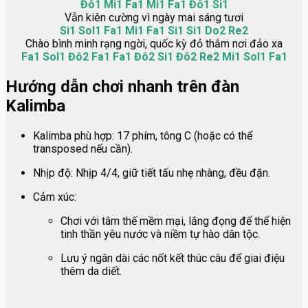
Đô1 Mi1 Fa1 Mi1 Fa1 Đô1 Si1
Vẫn kiên cường vì ngày mai sáng tươi
Si1 Sol1 Fa1 Mi1 Fa1 Si1 Si1 Do2 Re2
Chào bình minh rạng ngời, quốc kỳ đỏ thắm nơi đảo xa
Fa1 Sol1 Đô2 Fa1 Fa1 Đô2 Si1 Đô2 Re2 Mi1 Sol1 Fa1
Hướng dẫn chơi nhanh trên đàn
Kalimba
Kalimba phù hợp: 17 phím, tông C (hoặc có thể
transposed nếu cần).
Nhịp độ: Nhịp 4/4, giữ tiết tấu nhẹ nhàng, đều đặn.
Cảm xúc:
Chơi với tâm thế mềm mại, lắng đọng để thể hiện
tinh thần yêu nước và niềm tự hào dân tộc.
Lưu ý ngân dài các nốt kết thúc câu để giai điệu
thêm da diết.