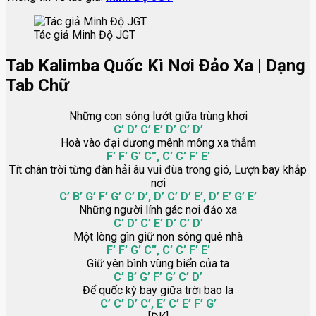
Tác giả Minh Độ JGT
Tab Kalimba Quốc Kì Nơi Đảo Xa | Dạng
Tab Chữ
Những con sóng lướt giữa trùng khơi
C’ D’ C’ E’ D’ C’ D’
Hoà vào đại dương mênh mông xa thẳm
F’ F’ G’ C”, C’ C’ F’ E’
Tít chân trời từng đàn hải âu vui đùa trong gió, Lượn bay khắp
nơi
C’ B’ G’ F’ G’ C’ D’, D’ C’ D’ E’, D’ E’ G’ E’
Những người lính gác nơi đảo xa
C’ D’ C’ E’ D’ C’ D’
Một lòng gìn giữ non sông quê nhà
F’ F’ G’ C”, C’ C’ F’ E’
Giữ yên bình vùng biển của ta
C’ B’ G’ F’ G’ C’ D’
Để quốc kỳ bay giữa trời bao la
C’ C’ D’ C’, E’ C’ E’ F’ G’