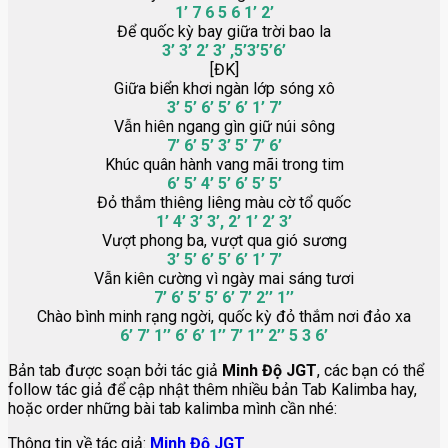
1’ 7 6 5 6 1’ 2’
Để quốc kỳ bay giữa trời bao la
3’ 3’ 2’ 3’ ,5’3’5’6’
[ĐK]
Giữa biển khơi ngàn lớp sóng xô
3’ 5’ 6’ 5’ 6’ 1’ 7’
Vẫn hiên ngang gìn giữ núi sông
7’ 6’ 5’ 3’ 5’ 7’ 6’
Khúc quân hành vang mãi trong tim
6’ 5’ 4’ 5’ 6’ 5’ 5’
Đỏ thắm thiêng liêng màu cờ tổ quốc
1’ 4’ 3’ 3’, 2’ 1’ 2’ 3’
Vượt phong ba, vượt qua gió sương
3’ 5’ 6’ 5’ 6’ 1’ 7’
Vẫn kiên cường vì ngày mai sáng tươi
7’ 6’ 5’ 5’ 6’ 7’ 2’’ 1’’
Chào bình minh rạng ngời, quốc kỳ đỏ thắm nơi đảo xa
6’ 7’ 1’’ 6’ 6’ 1’’ 7’ 1’’ 2’’ 5 3 6’
Bản tab được soạn bởi tác giả
Minh Độ JGT
, các bạn có thể
follow tác giả để cập nhật thêm nhiều bản Tab Kalimba hay,
hoặc order những bài tab kalimba mình cần nhé:
Thông tin về tác giả:
Minh Độ JGT