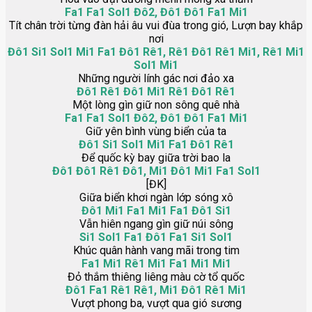
Fa1 Fa1 Sol1 Đô2, Đô1 Đô1 Fa1 Mi1
Tít chân trời từng đàn hải âu vui đùa trong gió, Lượn bay khắp
nơi
Đô1 Si1 Sol1 Mi1 Fa1 Đô1 Rê1, Rê1 Đô1 Rê1 Mi1, Rê1 Mi1
Sol1 Mi1
Những người lính gác nơi đảo xa
Đô1 Rê1 Đô1 Mi1 Rê1 Đô1 Rê1
Một lòng gìn giữ non sông quê nhà
Fa1 Fa1 Sol1 Đô2, Đô1 Đô1 Fa1 Mi1
Giữ yên bình vùng biển của ta
Đô1 Si1 Sol1 Mi1 Fa1 Đô1 Rê1
Để quốc kỳ bay giữa trời bao la
Đô1 Đô1 Rê1 Đô1, Mi1 Đô1 Mi1 Fa1 Sol1
[ĐK]
Giữa biển khơi ngàn lớp sóng xô
Đô1 Mi1 Fa1 Mi1 Fa1 Đô1 Si1
Vẫn hiên ngang gìn giữ núi sông
Si1 Sol1 Fa1 Đô1 Fa1 Si1 Sol1
Khúc quân hành vang mãi trong tim
Fa1 Mi1 Rê1 Mi1 Fa1 Mi1 Mi1
Đỏ thắm thiêng liêng màu cờ tổ quốc
Đô1 Fa1 Rê1 Rê1, Mi1 Đô1 Rê1 Mi1
Vượt phong ba, vượt qua gió sương