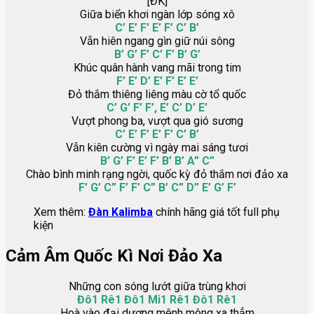
[ĐK]
Giữa biển khơi ngàn lớp sóng xô
C’ E’ F’ E’ F’ C’ B’
Vẫn hiên ngang gìn giữ núi sông
B’ G’ F’ C’ F’ B’ G’
Khúc quân hành vang mãi trong tim
F’ E’ D’ E’ F’ E’ E’
Đỏ thắm thiêng liêng màu cờ tổ quốc
C’ G’ F’ F’, E’ C’ D’ E’
Vượt phong ba, vượt qua gió sương
C’ E’ F’ E’ F’ C’ B’
Vẫn kiên cường vì ngày mai sáng tươi
B’ G’ F’ E’ F’ B’ B’ A” C”
Chào bình minh rạng ngời, quốc kỳ đỏ thắm nơi đảo xa
F’ G’ C” F’ F’ C” B’ C” D” E’ G’ F’
Xem thêm:
Đàn Kalimba
chính hãng giá tốt full phụ
kiện
Cảm Âm Quốc Kì Nơi Đảo Xa
Những con sóng lướt giữa trùng khơi
Đô1 Rê1 Đô1 Mi1 Rê1 Đô1 Rê1
Hoà vào đại dương mênh mông xa thẳm