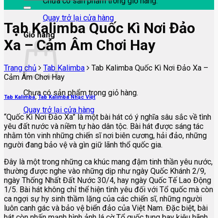
Chưa có sản phẩm trong giỏ hàng.
Quay trở lại cửa hàng
Tab Kalimba Quốc Kì Nơi Đảo
Giỏ hàng
Xa – Cảm Âm Chơi Hay
Trang chủ
Tab Kalimba
Tab Kalimba Quốc Kì Nơi Đảo Xa –
Cảm Âm Chơi Hay
Chưa có sản phẩm trong giỏ hàng.
Tab Kalimba
,
Tab Kalimba Nhạc Việt
Quay trở lại cửa hàng
“Quốc Kì Nơi Đảo Xa” là một bài hát có ý nghĩa sâu sắc về tình
yêu đất nước và niềm tự hào dân tộc. Bài hát được sáng tác
nhằm tôn vinh những chiến sĩ nơi biên cương, hải đảo, những
người đang bảo vệ và gìn giữ lãnh thổ quốc gia.
Đây là một trong những ca khúc mang đậm tinh thần yêu nước,
thường được nghe vào những dịp như ngày Quốc Khánh 2/9,
ngày Thống Nhất Đất Nước 30/4, hay ngày Quốc Tế Lao Động
1/5. Bài hát không chỉ thể hiện tình yêu đối với Tổ quốc mà còn
ca ngợi sự hy sinh thầm lặng của các chiến sĩ, những người
luôn canh gác và bảo vệ biển đảo của Việt Nam. Đặc biệt, bài
hát còn nhấn mạnh hình ảnh lá cờ Tổ quốc tung bay kiêu hãnh