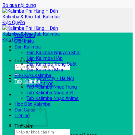
Bỏ qua nội dung
Trang Chủ
Giới thiệu
Đàn Kalimba
Đàn Kalimba Nguyên Khối
Đàn Kalimba Hộp
Tìm kiếm:
Đàn Kalimba Trong Suốt
Đàn Kalimba Mini
Phụ Kiện Kalimba
THT New City - Hà Nội
Tab Kalimba
0333634100
Tab Kalimba Nhạc Trung
Tab Kalimba Nhạc Việt
Tab Kalimba Nhạc Anime
Học Đàn Kalimba
Đàn Guitar
Liên hệ
Tìm kiếm: