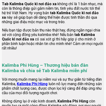
Tab Kalimba Quốc kì nơi đảo xa
không chỉ là 1 bản nhạc, mà
còn là thông điệp gửi gắm niềm tin, tình yêu đất nước tới thế
hệ trẻ Việt Nam. Hy vọng bản
tab Kalimba Quốc kì nơi đảo
xa
này sẽ giúp bạn dễ dàng thể hiện được tinh thần đó qua
những giai điệu mộc mạc và trong trẻo.
Nếu bạn tập được bản thu nào thật hay, đừng ngần ngại chia
sẻ với cộng đồng yêu kalimba nhé! Nếu bản
tab Kalimba
Quốc kì nơi đảo xa
có sai xót gì thì hãy góp ý cho mình ở
phần bình luận hoặc nhắn tin cho mình nhé! Cảm ơn mọi người
rất nhiều!
Kalimba Phi Hùng – Thương hiệu bán đàn
Kalimba và chia sẻ Tab Kalimba miễn phí
Với mong muốn mang lại niềm vui và sự thư giãn từ tiếng đàn
Kalimba,
Kalimba Phi Hùng
luôn nỗ lực mang đến những sản
phẩm chất lượng cao, được chọn lọc kỹ càng để đáp ứng nhu
cầu của mọi đối tượng người chơi.
Không dừng lại ở việc kinh doanh,
Kalimba Phi Hùng
còn
muốn tạo ra một cộng đồng Kalimba sôi động, nơi mọi người