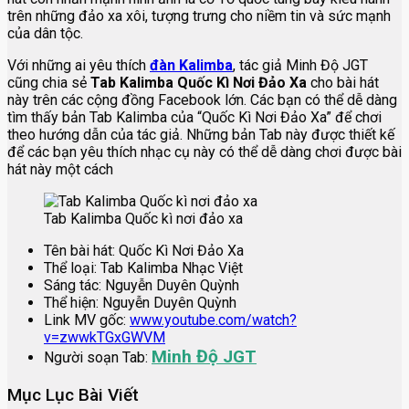
trên những đảo xa xôi, tượng trưng cho niềm tin và sức mạnh
của dân tộc.
Với những ai yêu thích
đàn Kalimba
, tác giả Minh Độ JGT
cũng chia sẻ
Tab Kalimba Quốc Kì Nơi Đảo Xa
cho bài hát
này trên các cộng đồng Facebook lớn. Các bạn có thể dễ dàng
tìm thấy bản Tab Kalimba của “Quốc Kì Nơi Đảo Xa” để chơi
theo hướng dẫn của tác giả. Những bản Tab này được thiết kế
để các bạn yêu thích nhạc cụ này có thể dễ dàng chơi được bài
hát này một cách
Tab Kalimba Quốc kì nơi đảo xa
Tên bài hát: Quốc Kì Nơi Đảo Xa
Thể loại: Tab Kalimba Nhạc Việt
Sáng tác: Nguyễn Duyên Quỳnh
Thể hiện: Nguyễn Duyên Quỳnh
Link MV gốc:
www.youtube.com/watch?
v=zwwkTGxGWVM
Minh Độ JGT
Người soạn Tab:
Mục Lục Bài Viết