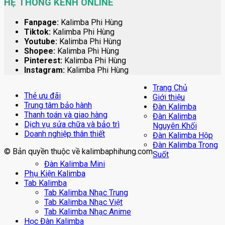
HỆ THỐNG KÊNH ONLINE
Fanpage:
Kalimba Phi Hùng
Tiktok:
Kalimba Phi Hùng
Youtube:
Kalimba Phi Hùng
Shopee:
Kalimba Phi Hùng
Pinterest:
Kalimba Phi Hùng
Instagram:
Kalimba Phi Hùng
Trang Chủ
Thẻ ưu đãi
Giới thiệu
Trung tâm bảo hành
Đàn Kalimba
Thanh toán và giao hàng
Đàn Kalimba
Dịch vụ sửa chữa và bảo trì
Nguyên Khối
Doanh nghiệp thân thiết
Đàn Kalimba Hộp
Đàn Kalimba Trong
© Bản quyền thuộc về kalimbaphihung.com
Suốt
Đàn Kalimba Mini
Phụ Kiện Kalimba
Tab Kalimba
Tab Kalimba Nhạc Trung
Tab Kalimba Nhạc Việt
Tab Kalimba Nhạc Anime
Học Đàn Kalimba