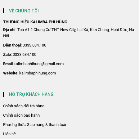
bền bỉ, giữ được chất lượng âm thanh. và hình dáng qua
VỀ CHÚNG TÔI
nhiều năm sử dụng.
THƯƠNG HIỆU KALIMBA PHI HÙNG
Phụ kiện đầy đủ khi mua rất tiện lợi.
Địa chỉ
: Toà A1.2 Chung Cư THT New City, Lai Xá, Kim Chung, Hoài Đức, Hà
Nội
Quyền lợi và quà tặng khi mua
Điện thoại
: 0333.634.100
Búa chỉnh âm Kalimba (Hammer Tuner)
Zalo
: 0333.634.100
Khăn vệ sinh
Email
:kalimbaphihung@gmail.com
Túi rút đựng đàn
Website
: kalimbaphihung.com
Giáo trình học Kalimba
Decal dán nốt đàn
HỖ TRỢ KHÁCH HÀNG
Đàn được Tuner chuẩn sẵn
Chính sách đổi trả hàng
Miễn phí vận chuyển nội thành
Chính sách bảo hành
Phương thức Giao hàng & thanh toán
Tất cả sản phẩm của
Kalimba Phi Hùng
đều được đội ngũ
kỹ thuật kiểm tra kỹ lưỡng trước khi giao đến tay khách
Liên hệ