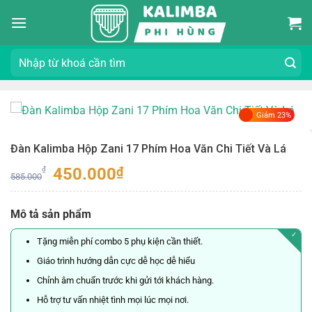
Bỏ
qua
nội
Tìm
dung
kiếm:
Giảm 23%
Đàn Kalimba Hộp Zani 17 Phím Hoa Văn Chi Tiết Và Lá
Giá
Giá
450.000
₫
₫
585.000
gốc
hiện
là:
tại
Mô tả sản phẩm
585.000₫.
là:
450.000₫.
✓
Tặng miễn phí combo 5 phụ kiện cần thiết.
Giáo trình hướng dẫn cực dễ học dễ hiểu
Chỉnh âm chuẩn trước khi gửi tới khách hàng.
Hỗ trợ tư vấn nhiệt tình mọi lúc mọi nơi.