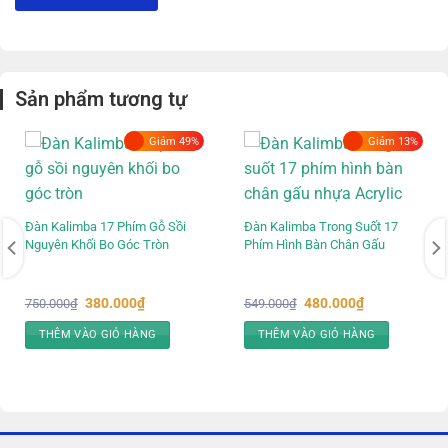
Đặc điểm nổi bật
Đàn Kalimba hộp Zani 17 phím
nổi bật với họa tiết hoa
văn và lá trên bề mặt, thích hợp cho những ai yêu thích
Sản phẩm tương tự
sự tinh tế và sáng tạo.
Với 17 phím được làm từ kim loại chất lượng cao, đàn
Giảm 49%
Giảm 13%
tạo ra âm thanh trong trẻo, sâu lắng và vang xa, phù
hợp cho cả người mới học lẫn những người chơi có kinh
nghiệm.
Đàn Kalimba 17 Phím Gỗ Sồi
Đàn Kalimba Trong Suốt 17
Nguyên Khối Bo Góc Tròn
Phím Hình Bàn Chân Gấu
Đàn dạng hộp nên cây
đàn Kalimba hộp Zani 17
phím
âm thanh phát ra rất to và ngân vang lâu.
Giá
Giá
Giá
Giá
380.000
₫
480.000
₫
750.000
₫
549.000
₫
Thiết kế nhỏ gọn, nhẹ nhàng giúp người chơi dễ dàng
gốc
hiện
gốc
hiện
là:
tại
là:
tại
mang theo đàn mọi lúc, mọi nơi. Các phím đàn được bố
THÊM VÀO GIỎ HÀNG
THÊM VÀO GIỎ HÀNG
750.000₫.
là:
549.000₫.
là:
380.000₫.
480.000₫.
trí khoa học, dễ bấm, không gây đau tay, giúp người
chơi thoải mái tập luyện và biểu diễn trong thời gian dài.
Độ bền cao:
Chất liệu gỗ Mahogany nổi tiếng cực bền
và thường được sử dụng để làm nhạc cụ, đảm bảo độ