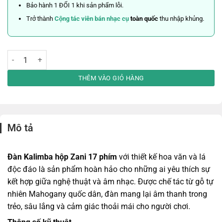
Bảo hành 1 ĐỔI 1 khi sản phẩm lỗi.
Trở thành
Cộng tác viên bán nhạc cụ
toàn quốc
thu nhập khủng.
Đàn Kalimba Hộp Zani 17 Phím Hoa Văn Chi Tiết Và Lá số lượng
THÊM VÀO GIỎ HÀNG
Mô tả
Đàn Kalimba hộp Zani 17 phím
với thiết kế hoa văn và lá
độc đáo là sản phẩm hoàn hảo cho những ai yêu thích sự
kết hợp giữa nghệ thuật và âm nhạc. Được chế tác từ gỗ tự
nhiên Mahogany quốc dân, đàn mang lại âm thanh trong
trẻo, sâu lắng và cảm giác thoải mái cho người chơi.